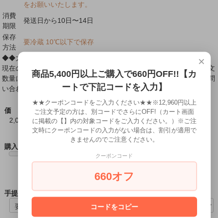
をお願いいたします。
消費
発送日から10日〜14日
期限
保存
要冷蔵 10℃以下で保存
方法
◆◆大口注文承ります◆◆
×
現在の注文可能数以上の数量をご希望の場合はご相談ください。 注文
商品5,400円以上ご購入で660円OFF!!【カ
数量により商品準備に要する日数が異なります。 ページ下部の「お問
ートで下記コードを入力】
い合わせ」フォームよりお気軽にお問い合わせくださいませ。
★★クーポンコードをご入力ください★★※12,960円以上
価 格
ご注文予定の方は、別コードでさらにOFF!（カート画面
2,000円(税込)
に掲載の【】内の対象コードをご入力ください。）※ご注
文時にクーポンコードの入力がない場合は、割引が適用で
きませんのでご注意ください。
購入数
クーポンコード
660オフ
手提袋
コードをコピー