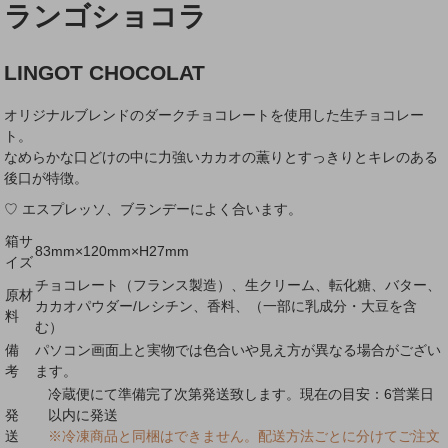
ランゴショコラ
LINGOT CHOCOLAT
オリジナルブレンドのダークチョコレートを使用した生チョコレー
ト。
なめらかな口どけの中に力強いカカオの薫りとすっきりとキレのある
後口が特徴。
♡ エスプレッソ、ブランデーによく合います。
箱サ
83mm×120mm×H27mm
イズ
チョコレート（フランス製造）、生クリーム、転化糖、バター、
原材
カカオパウダー/レシチン、香料、（一部に乳成分・大豆を含
料
む）
備
パソコン画面上と実物では色合いや見え方が異なる場合がござい
考
ます。
冷蔵便にて準備完了次第発送致します。現在の目安：6営業日
発
以内に発送
送
※冷凍商品と同梱はできません。配送方法ごとに分けてご注文