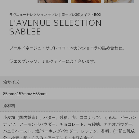
ラヴニューセレクション サブレ｜筒サブレ3個入ギフトBOX
L'AVENUE SELECTION
SABLEE
ブールドネージュ・サブレココ・ぺカンショコラの詰め合わせ。
♡エスプレッソ。ミルクティーによく合います。
箱サイズ
85mm×157mm×H55mm
原材料
小麦粉（国内製造）、バター、砂糖、卵、ココナッツ、くるみ、ピーカン
ナッツ、アーモンドパウダー、チョコレート、赤砂糖、カカオパウダー、
バニラペースト、塩/ベーキングパウダー、レシチン、香料、(一部に乳成
分・小麦・卵・くるみ・アーモンド・大豆を含む）