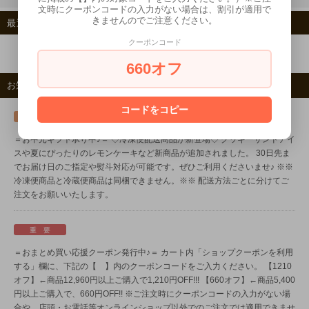
文時にクーポンコードの入力がない場合は、割引が適用で
きませんのでご注意ください。
最近チェックした商品
クーポンコード
660オフ
お知らせ
コードをコピー
新 着
＝お中元ギフト承り中♪＝
◇冷凍便配送商品が新登場◇
クッキーサンドアイ
スや夏にぴったりのレモンケーキなど新商品が追加されました。
30日先ま
でお届け日のご指定や熨斗対応が可能です。ぜひご利用くださいませ♪
※※
冷凍便商品と冷蔵便商品は同梱できません。※※
配送方法ごとに分けてご
注文をお願いいたします。
重 要
＝おまとめ買い応援クーポン発行中♪＝
カート内「ショップクーポンを利用
する」欄に、下記の【 】内のクーポンコードをご入力ください。
【1210
オフ】←商品12,960円以上ご購入で1,210円OFF!!!
【660オフ】←商品5,400
円以上ご購入で、660円OFF!!
※ご注文時にクーポンコードの入力がない場
合や、店頭・お電話等オンラインショップ以外でのご注文では適用できませ