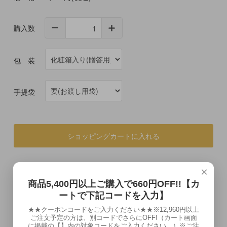
購入数
包 装
手提袋
ショッピングカートに入れる
×
商品5,400円以上ご購入で660円OFF!!【カ
この商品について問い合わせる
ートで下記コードを入力】
この商品を友達に教える
★★クーポンコードをご入力ください★★※12,960円以上
ご注文予定の方は、別コードでさらにOFF!（カート画面
に掲載の【】内の対象コードをご入力ください。）※ご注