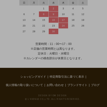
日
月
火
水
木
金
土
1
2
3
4
5
6
7
8
9
10
11
12
13
14
15
16
17
18
19
20
21
22
23
24
25
26
27
28
29
30
営業時間：11：00〜17：00
※店舗の営業時間とは異なります。
定休日：火曜日・水曜日
※カレンダーの桃色部分が休業日となります。
ショッピングガイド
特定商取引法に基づく表示
個人情報の取り扱いについて
お問い合わせ
ブランドサイト
ブログ
DESIGN BY OM DESIGN
© L'AVENUE CO.,LTD. ALL RIGHTS RESERVED.