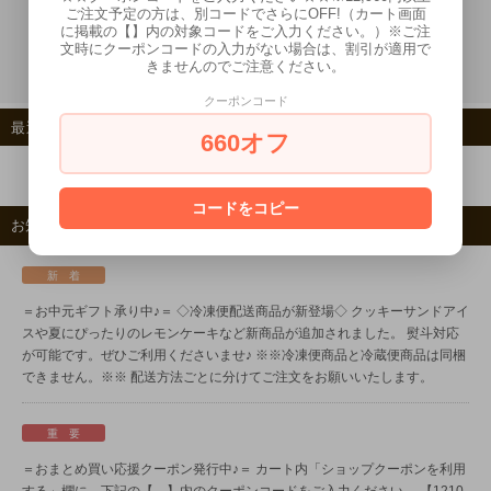
ご注文予定の方は、別コードでさらにOFF!（カート画面
この商品を友達に教える
に掲載の【】内の対象コードをご入力ください。）※ご注
文時にクーポンコードの入力がない場合は、割引が適用で
きませんのでご注意ください。
クーポンコード
最近チェックした商品
660オフ
コードをコピー
お知らせ
新 着
＝お中元ギフト承り中♪＝
◇冷凍便配送商品が新登場◇
クッキーサンドアイ
スや夏にぴったりのレモンケーキなど新商品が追加されました。
熨斗対応
が可能です。ぜひご利用くださいませ♪
※※冷凍便商品と冷蔵便商品は同梱
できません。※※
配送方法ごとに分けてご注文をお願いいたします。
重 要
＝おまとめ買い応援クーポン発行中♪＝
カート内「ショップクーポンを利用