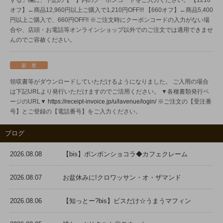
する」欄に、下記の【 】内のクーポンコードをご入力ください。
【1210
オフ】←商品12,960円以上ご購入で1,210円OFF!!!
【660オフ】←商品5,400
円以上ご購入で、660円OFF!!
※ご注文時にクーポンコードの入力がない場
合や、店頭・お電話等オンラインショップ以外でのご注文では適用できませ
んのでご容赦ください。
新 着
領収書等がダウンロードしていただけるようになりました。
ご入用の場合
は下記URLより発行いただけますのでご活用ください。
▼各種書類発行ペ
ージのURL▼
https://receipt-invoice.jp/u/lavenue/login/
※ご注文の【受注番
号】とご登録の【電話番号】をご入力ください。
ブログ