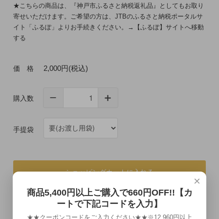
★こちらの商品は、『神戸市ふるさと納税返礼品』としてもお取り
寄せいただけます。ご希望の方は、JTBのふるさと納税ポータルサ
イト「ふるぽ」よりお手続きください。
→
【ふるぽ】サイトへ移動
する
2,000円(税込)
価 格
購入数
手提袋
ショッピングカートに入れる
×
商品5,400円以上ご購入で660円OFF!!【カ
ートで下記コードを入力】
★★クーポンコードをご入力ください★★※12,960円以上
この商品について問い合わせる