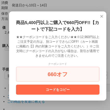
消費
発送日から10日～14日
期限
保存
×
直射日光・高温多湿を避けて、15℃以下で保存
方法
商品5,400円以上ご購入で660円OFF!!【カ
価 格
ートで下記コードを入力】
2,400円(税込)
★★クーポンコードをご入力ください★★※12,960円以上
ご注文予定の方は、別コードでさらにOFF!（カート画面
購入数
に掲載の【】内の対象コードをご入力ください。）※ご注
文時にクーポンコードの入力がない場合は、割引が適用で
きませんのでご注意ください。
クーポンコード
手提袋
660オフ
ショッピングカートに入れる
コードをコピー
この商品について問い合わせる
この商品を友達に教える