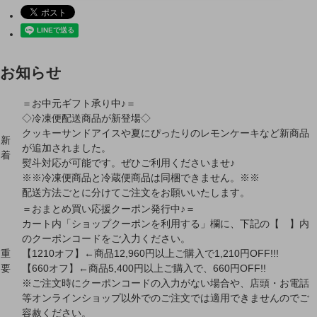
お知らせ
＝お中元ギフト承り中♪＝
◇冷凍便配送商品が新登場◇
クッキーサンドアイスや夏にぴったりのレモンケーキなど新商品
新
が追加されました。
着
熨斗対応が可能です。ぜひご利用くださいませ♪
※※冷凍便商品と冷蔵便商品は同梱できません。※※
配送方法ごとに分けてご注文をお願いいたします。
＝おまとめ買い応援クーポン発行中♪＝
カート内「ショップクーポンを利用する」欄に、下記の【 】内
のクーポンコードをご入力ください。
重
【1210オフ】←商品12,960円以上ご購入で1,210円OFF!!!
要
【660オフ】←商品5,400円以上ご購入で、660円OFF!!
※ご注文時にクーポンコードの入力がない場合や、店頭・お電話
等オンラインショップ以外でのご注文では適用できませんのでご
容赦ください。