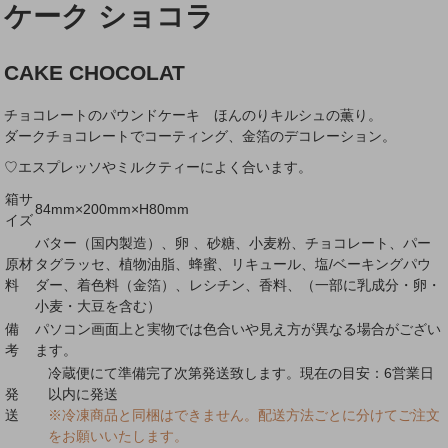
ケーク ショコラ
CAKE CHOCOLAT
チョコレートのパウンドケーキ ほんのりキルシュの薫り。
ダークチョコレートでコーティング、金箔のデコレーション。
♡エスプレッソやミルクティーによく合います。
箱サ
84mm×200mm×H80mm
イズ
バター（国内製造）、卵 、砂糖、小麦粉、チョコレート、パー
原材
タグラッセ、植物油脂、蜂蜜、リキュール、塩/ベーキングパウ
料
ダー、着色料（金箔）、レシチン、香料、（一部に乳成分・卵・
小麦・大豆を含む）
備
パソコン画面上と実物では色合いや見え方が異なる場合がござい
考
ます。
冷蔵便にて準備完了次第発送致します。現在の目安：6営業日
発
以内に発送
送
※冷凍商品と同梱はできません。配送方法ごとに分けてご注文
をお願いいたします。