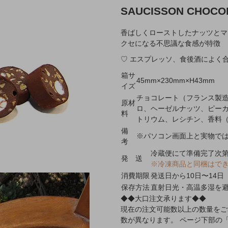
SAUCISSON CHOCO
香ばしくローストしたナッツとマ
クセになる不思議な食感が特徴
♡ エスプレッソ、食後酒によく
箱サ
45mm×230mm×H43mm
イズ
チョコレート（フランス製
原材
ロ、ヘーゼルナッツ、ピーカ
料
トリウム、レシチン、香料
備
※パソコン画面上と実物で
考
冷蔵便にて準備完了次
発 送
※冷凍商品と同梱はで
消費期限
発送日から10日〜14日
保存方法
直射日光・高温多湿を避
◆◆大口注文承ります◆◆
現在の注文可能数以上の数量をご
数が異なります。 ページ下部の