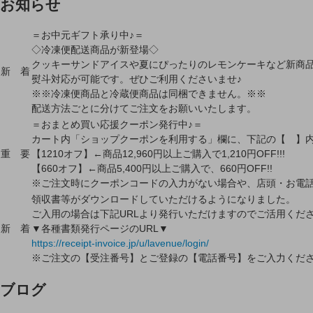
お知らせ
＝お中元ギフト承り中♪＝
◇冷凍便配送商品が新登場◇
クッキーサンドアイスや夏にぴったりのレモンケーキなど新商
新 着
熨斗対応が可能です。ぜひご利用くださいませ♪
※※冷凍便商品と冷蔵便商品は同梱できません。※※
配送方法ごとに分けてご注文をお願いいたします。
＝おまとめ買い応援クーポン発行中♪＝
カート内「ショップクーポンを利用する」欄に、下記の【 】
重 要
【1210オフ】←商品12,960円以上ご購入で1,210円OFF!!!
【660オフ】←商品5,400円以上ご購入で、660円OFF!!
※ご注文時にクーポンコードの入力がない場合や、店頭・お電
領収書等がダウンロードしていただけるようになりました。
ご入用の場合は下記URLより発行いただけますのでご活用くだ
新 着
▼各種書類発行ページのURL▼
https://receipt-invoice.jp/u/lavenue/login/
※ご注文の【受注番号】とご登録の【電話番号】をご入力くだ
ブログ